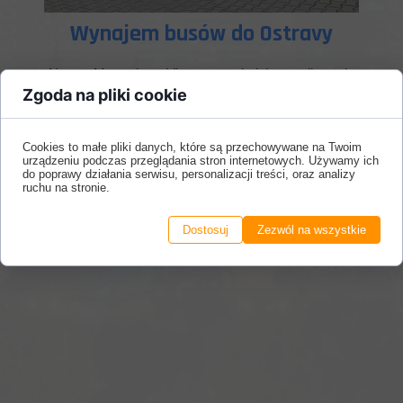
Wynajem busów do Ostravy
Nasze Mercedesy Vito po raz kolejny realizowały
wyjazd z Warszawy do kliniki w czeskiej Ostravie.
Zgoda na pliki cookie
Wynajem busów polegał jak zawsze na przewozie
pacjentów do specjalistycznej kliniki okulistycznej
na zabieg usunięcia zaćmy oraz ich odwiezieniu po
Cookies to małe pliki danych, które są przechowywane na Twoim
urządzeniu podczas przeglądania stron internetowych. Używamy ich
zabiegu do domów.
do poprawy działania serwisu, personalizacji treści, oraz analizy
ruchu na stronie.
Dostosuj
Zezwól na wszystkie