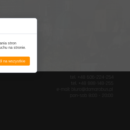
ania stron
uchu na stronie.
l na wszystkie
+48 606-224-254
 888-148-255
@damarobus.pl
b 8:00 - 20:00