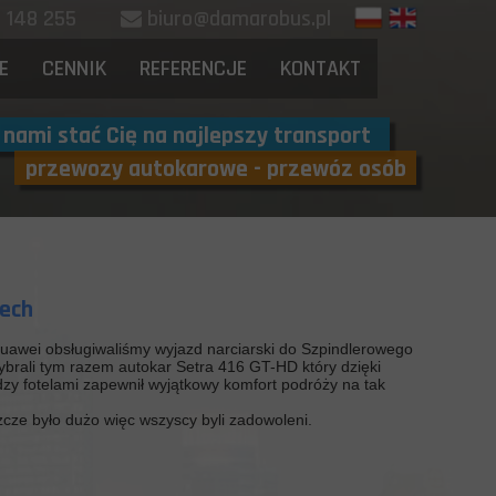
88 148 255
biuro@damarobus.pl
E
CENNIK
REFERENCJE
KONTAKT
 nami stać Cię na najlepszy transport
przewozy autokarowe - przewóz osób
zech
uawei obsługiwaliśmy wyjazd narciarski do Szpindlerowego
ybrali tym razem autokar Setra 416 GT-HD który dzięki
y fotelami zapewnił wyjątkowy komfort podróży na tak
cze było dużo więc wszyscy byli zadowoleni.