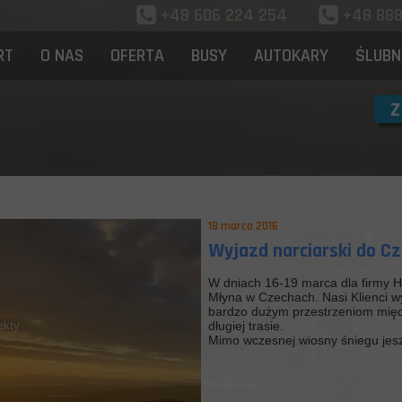
+48 606 224 254
+48 8
RT
O NAS
OFERTA
BUSY
AUTOKARY
ŚLUBN
Z
18 marca 2016
Wyjazd narciarski do C
W dniach 16-19 marca dla firmy H
Młyna w Czechach. Nasi Klienci w
bardzo dużym przestrzeniom międz
ekty
długiej trasie.
Mimo wczesnej wiosny śniegu jesz