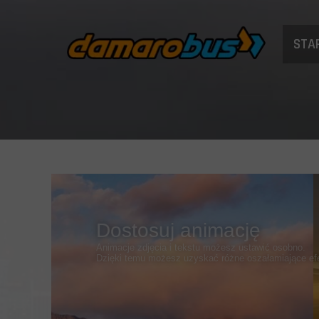
STA
Dostosuj animację
Animacje zdjęcia i tekstu możesz ustawić osobno.
Dzięki temu możesz uzyskać różne oszałamiające ef