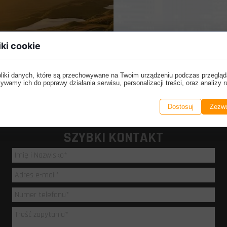
iki cookie
pliki danych, które są przechowywane na Twoim urządzeniu podczas przegląd
ywamy ich do poprawy działania serwisu, personalizacji treści, oraz analizy r
Dostosuj
Zezwó
i Autokarów tel. 
SZYBKI KONTAKT
.c. tel. +48
6 e-mail: biuro
Mazowiecki pon-so