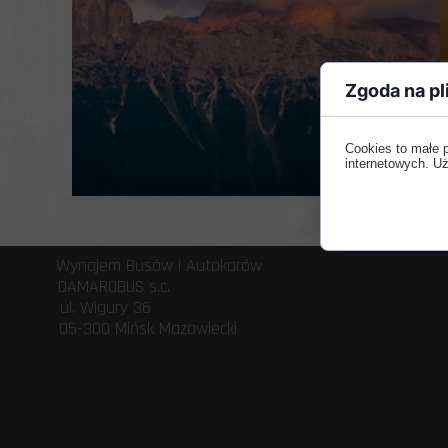
Zgoda na pl
Cookies to małe 
internetowych. Uż
Wynajem Busów 
DAMAROBUS s
ul. Wigury 3
05-300 Mińsk 