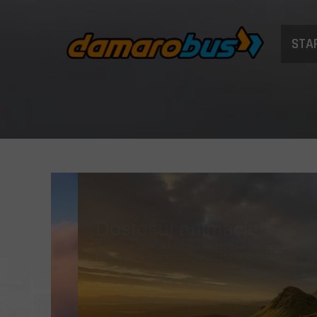
STA
Masz mnóstwo możliwoś
Eksperymentuj, uzyskuj oszałamiające efekty i oczyw