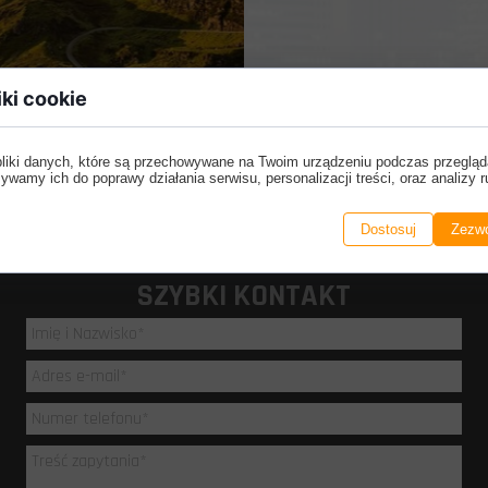
iki cookie
pliki danych, które są przechowywane na Twoim urządzeniu podczas przegląd
ywamy ich do poprawy działania serwisu, personalizacji treści, oraz analizy r
Dostosuj
Zezwó
i Autokarów tel. 
SZYBKI KONTAKT
.c. tel. +48
6 e-mail: biuro
Mazowiecki pon-so