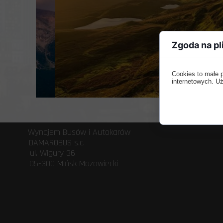
Zgoda na pl
Cookies to małe 
internetowych. Uż
Wynajem Busów 
DAMAROBUS s
ul. Wigury 3
05-300 Mińsk 