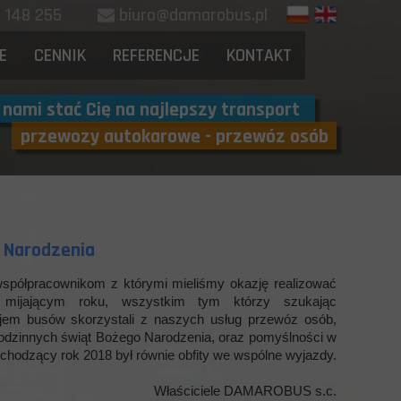
88 148 255
biuro@damarobus.pl
E
CENNIK
REFERENCJE
KONTAKT
 nami stać Cię na najlepszy transport
przewozy autokarowe - przewóz osób
 Narodzenia
współpracownikom z którymi mieliśmy okazję realizować
mijającym roku, wszystkim tym którzy szukając
jem busów skorzystali z naszych usług przewóz osób,
odzinnych świąt Bożego Narodzenia, oraz pomyślności w
odzący rok 2018 był równie obfity we wspólne wyjazdy.
Właściciele DAMAROBUS s.c.