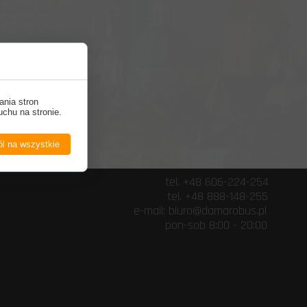
ania stron
uchu na stronie.
l na wszystkie
+48 606-224-254
 888-148-255
@damarobus.pl
b 8:00 - 20:00