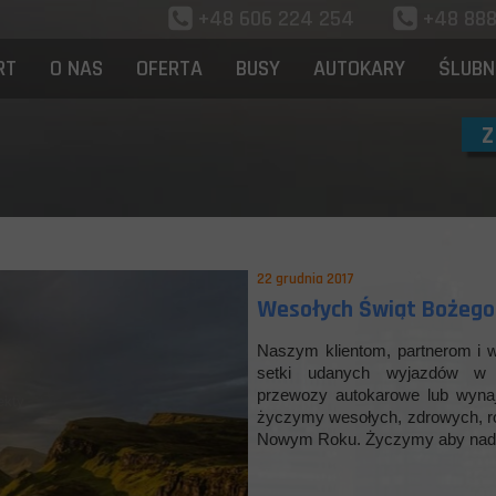
+48 606 224 254
+48 8
RT
O NAS
OFERTA
BUSY
AUTOKARY
ŚLUBN
Z
22 grudnia 2017
Wesołych Świąt Bożego
ci
Naszym klientom, partnerom i 
setki udanych wyjazdów w 
iście baw się dobrze.
przewozy autokarowe lub wyna
życzymy wesołych, zdrowych, r
Nowym Roku. Życzymy aby nadch