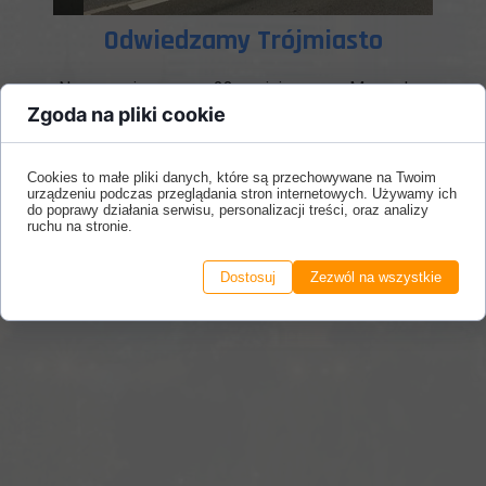
Odwiedzamy Trójmiasto
Nasz najnowszy 23 miejscowy Mercedes
Sprinter w czasie wyczekiwanego długiego
Zgoda na pliki cookie
weekendu odwiedził Sopot oraz Gdańsk.
Dzięki niezwykle wygodnym fotelom,
klimatyzacji, WiFi oraz gniazdkom USB do
Cookies to małe pliki danych, które są przechowywane na Twoim
urządzeniu podczas przeglądania stron internetowych. Używamy ich
ładowania smartfonów podróż była wyjątkowo
do poprawy działania serwisu, personalizacji treści, oraz analizy
komfortowa dla każdego pasażera.
ruchu na stronie.
Długoletnia współpraca z Biurem Podróży
ElbaTravel sprawiła że znowu wróciliśmy na
Dostosuj
Zezwól na wszystkie
turystyczne szlaki.