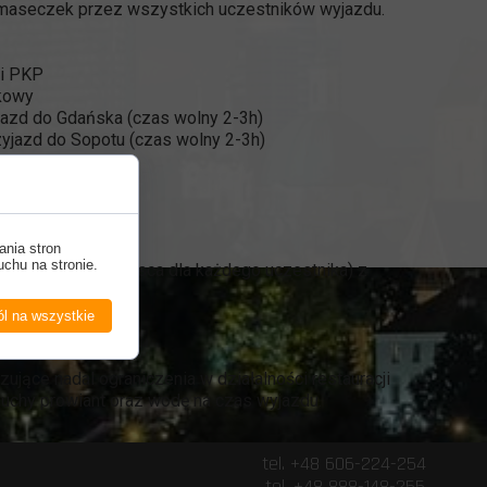
maseczek przez wszystkich uczestników wyjazdu.
ki PKP
nkowy
jazd do Gdańska (czas wolny 2-3h)
zyjazd do Sopotu (czas wolny 2-3h)
powrotną
ania stron
uchu na stronie.
arem (po dwa miejsca dla każdego uczestnika) z
telami itp.
ży
l na wszystkie
czestnika
jące nadal ograniczenia w działalności restauracji
uchy prowiant oraz wodę na czas wyjazdu.
+48 606-224-254
 888-148-255