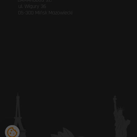
ul. Wigury 3
05-300 Mińsk 