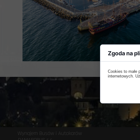
Zgoda na pl
Cookies to małe 
internetowych. Uż
Wynajem Busów 
DAMAROBUS s