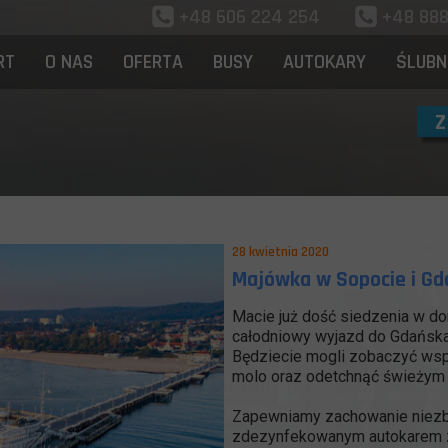
+48 606 224 254
+48 8
RT
O NAS
OFERTA
BUSY
AUTOKARY
ŚLUBN
Z
28 kwietnia 2020
Majówka w Sopocie i G
Macie już dość siedzenia w 
całodniowy wyjazd do Gdańska
Będziecie mogli zobaczyć wsp
molo oraz odetchnąć świeżym
Zapewniamy zachowanie niezbę
zdezynfekowanym autokarem z 