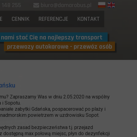
88 148 255
biuro@damarobus.pl
E
CENNIK
REFERENCJE
KONTAKT
 nami stać Cię na najlepszy transport
przewozy autokarowe - przewóz osób
dańsku
domu? Zapraszamy Was w dniu
2.05.2020
na wspólny
 i Sopotu.
aniałe zabytki Gdańska, pospacerować po plaży i
 nadmorskim powietrzem w uzdrowisku Sopot.
dnych zasad bezpieczeństwa t.j. przejazd
dostępną max połową miejsc, płyn do dezynfekcji