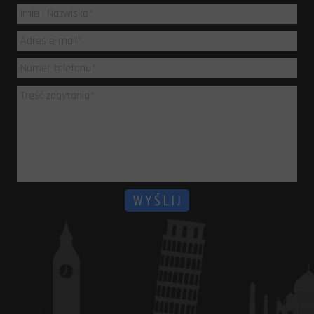
6 e-mail: biuro
Mazowiecki pon-so
W Y Ś L I J