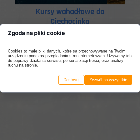
Kursy wahadłowe do
Ciechocinka
Zgoda na pliki cookie
W okresie wakacyjnym nasze busy i autokary
wykonują regularne przewozy grup żydowskich
które na letni wypoczynek przyjeżdżają do
Cookies to małe pliki danych, które są przechowywane na Twoim
Ciechocinka czyli jednego z najpopularniejszych
urządzeniu podczas przeglądania stron internetowych. Używamy ich
uzdrowisk w Polsce.
do poprawy działania serwisu, personalizacji treści, oraz analizy
ruchu na stronie.
Dzięki rozbudowanej flocie busów i autokarów
zapewniamy transport dla małych i dużych grup.
Dostosuj
Zezwól na wszystkie